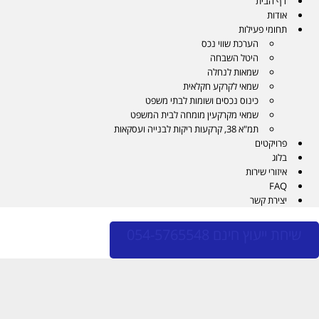
דף הבית
אודות
תחומי פעילות
הערכת שווי נכס
היטל השבחה
שמאות לנחלה
שמאי לקרקע חקלאית
כינוס נכסים ושומות לבתי משפט
שמאי מקרקעין מומחה לבית המשפט
תמ"א 38, קרקעות ריקות לבנייה ועסקאות
פרויקטים
בלוג
איזורי שירות
FAQ
יצירת קשר
שיחת ייעוץ חינם 054-5765548