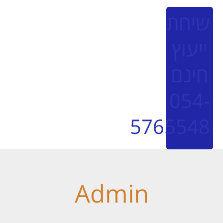
יחת
ייעוץ
חינם
054
576554
Admin