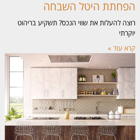
פחתת היטל השבחה
צה להעלות את שווי הנכס? תשקיע בריהוט
קרתי
א עוד »