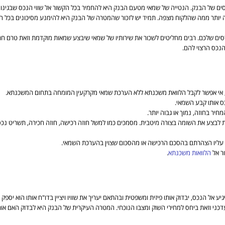
ם של הבנק. הנטייה של שמאי מטעם הבנק היא להחמיר בכל הקשור אל שווי הנכס שבגינו נ
יותר ממה שהלקוח מצפה. תמיד יש לזכור שהמטרה של הבנק היא להימנע מסיכונים בכל הק
רסים שלכם. רבים מחליטים לשכור את שירותיו של שמאי שיבצע שמאות מוקדמת וזאת טרם ח
נכס הרצוי להם.
 אי אפשר לקבל הלוואת משכנתא ללא הערכת שמאי מקרקעין המומחה בתחום המשכנתא.
ס אותו קבע השמאי.
יר בחוזה, נמוך או גבוה יותר.
בצע את השומה בצורה מיטבית. מסמכים כמו למשל חוזה רכישה, חוזה חכירה, תשריט נכס, א
ור אל
הלוואות משכנתא
.
אל הנכס, יבדוק אותו פיזית ומשפטית ובהתאם יעריך את שוויו ויציין בדו"ח אותו הוא יספק
העדכני וזאת ביחס למחירי השוק ומצבו הנוכחי. המטרה העיקרית של הבנק היא לבדוק האם או