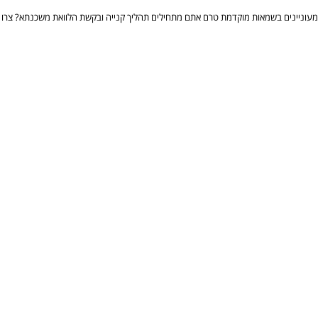
מעוניינים בשמאות מוקדמת טרם אתם מתחילים תהליך קנייה ובקשת הלוואת משכנתא? צרו ק
טלפנו 054-5765548 ותתחילו ליהנות משירותיו של
שמאי מקרקעין מוסמך
, בעל ני
השאירו פרטים לייעוץ חינם
שם מלא
טלפון
אימייל