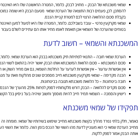
שמאי משכנתא של הבנק – מחויב לבנק. כלומר, המטרה הראשונה שלו היא האינטרסי
להסתכן. לכן, פעמים רבות התוצאה של הערכת שמאי מטעם הבנק היא שומה נמוכה 
בקבלת סכום ההלוואה הרצוי לכם למטרת קניית הנכס.
שמאי מקרקעין פרטי – עובד בשבילכם. כלומר, המטרה שלו היא לפעול למען האינט
בטוחים שהערכה של השמאי אכן תואמת לאומו מחיר אותו הם עתידים לשלם בעבור ה
המשכנתא והשמאי – חשוב לדעת
הערכת שמאי חובה – התנאי לפתיחת תיק משכנתא בבנק הוא הערכת שמאי. כלומר,
סכום המשכנתא – סכום הלוואת המשכנתא אותו הבנק יאשר יהיה בהתאם לשווי הנכ
אין אפשרות ערעור – אין אפשרות לערער על החלטת השמאי, גם אם מחיר השוק או המח
הכנה מקדימה – שמאי מקרקעין משכנתא חייב מסמכים שונים מהלקוח וזאת על מנת ל
חובה ביטחונות – כל הלוואת משכנתא תגובה בביטחונות.
סכום מקדים להלוואה – הבנק דורש מלקוחותיו לספק לפחות 25% מהערך של הנכס עליו הצהרתם בהסכם הרכישה או מהסכום שצוין בהערכת השמאי.
רישיון והסמכה – השמאי תמיד חייב להיות מוסמך וחשוב שיהיה בעל ניסיון בכל הקש
תפקידו של שמאי משכנתא
כאמור, חלק בלתי נפרד מהליך בקשת משכנתא מחייב שימוש בשירותיו של שמאי. מומחה זה יגיע 
מחייב הערכת שמאי כי הוא מעוניין לדעת מהו השווי של הנכס בזמן הווה. כלומר את השווי 
אותה הבנק אמור לספק ללקוח.