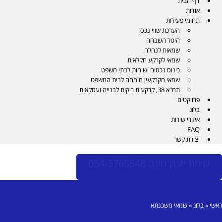
דף הבית
אודות
תחומי פעילות
הערכת שווי נכס
היטל השבחה
שמאות לנחלה
שמאי לקרקע חקלאית
כינוס נכסים ושומות לבתי משפט
שמאי מקרקעין מומחה לבית המשפט
תמ"א 38, קרקעות ריקות לבנייה ועסקאות
פרויקטים
בלוג
איזורי שירות
FAQ
יצירת קשר
שיחת ייעוץ חינם 054-5765548
ראשי
»
בלוג
»
שמאי משכנתא