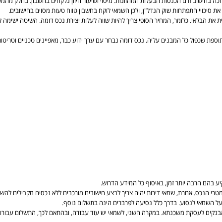
 בחישוב זרם הכנסות הבעלות המהוונות. מיסוי ושיעור היוון נלקחים בחשבון. בחלק מהמקר
ת סיכויי התפתחות שוק הנדל"ן, ולכן השמאי לוקח בחשבון טווח טעות מסוים בחישובים.
ת את הבלאי. כלומר, המחיר הסופי צריך להיות שווה לעלות יצירת נכס דומה. השיטה ישימה
פת שכפול כל המבנים עליה. נכס דומה נבחר עם ערך ידוע כבר, מאפיינים טכניים וטריטורי
ע בהם הרבה יותר זמן, באיסוף כל המידע הדרוש.
טרי הנכס. אחרת, שמאי דירות יהיה צריך לבצע חישובים מורכבים ללא נכסים מקבילים להשו
על השמאי לנסוע. בדרך כלל נסיעה לפרברים הינה בתשלום נוסף.
בנקים לעסקת משכנתא. במקרה השני, לשמאי יש עוד עבודה, ובהתאם לכך, התשלום עבורו י