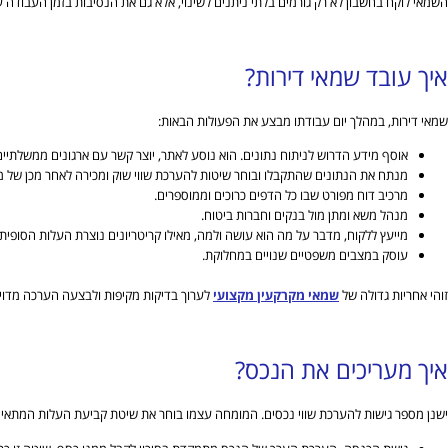
השמאי לוקח בחשבון לא רק גורמים בלתי ניתנים לשינוי, אלא גם את הנסיבות בזמן העבודה 
איך עובד שמאי דירות?
שמאי דירות, במהלך יום עבודתו מבצע את הפעולות הבאות:
אוסף מידע הדרוש לניתוח נתונים. הוא נוסע לאתר, יוצר קשר עם ארגונים ממשלתיים
מנתח את הנתונים שהתקבלו ובוחר שיטות להערכת שווי שוק ומכירה לאחר מכן של מ
מרכיב דוח מפורט שבו כל הדפים כרוכים וממוספרים.
מנהל משא ומתן מול בנקים וחברות ביטוח.
מייעץ ללקוח, מדבר על מה הוא עושה ולמה, מאילו קריטריונים נוצרת העלות הסופית.
עוסק במצבים משפטיים שנויים במחלוקת.
זוהי אחריות גדולה של
שמאי מקרקעין מקצועי
לערוך בדיקות מקיפות ולבצעה הערכה מדויקת
איך מעריכים את הנכס?
ישנן מספר גישות להערכת שווי נכסים. המומחה עצמו בוחר את שיטת קביעת העלות המתאי