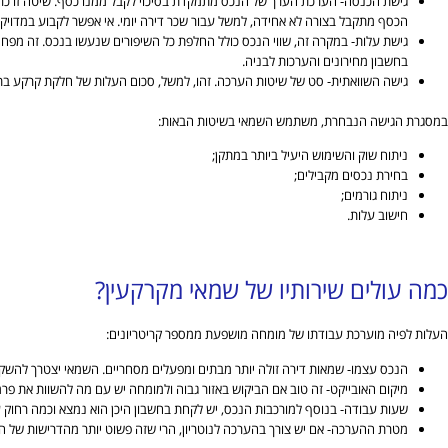
גישת הכנסה- הערכת הערך של הנכס מתמקדת בסיכוי לקבל ממנו כסף. שיטה זו כרוכה
הכסף מתקבל בצורה לא אחידה, למשל עבור שכר דירה יומי. אי אפשר לקבוע במדויק א
גישת עלות- במקרה זה, שווי הנכס כולל החלפת כל השיפורים שנעשו בנכס. זה מפחי
בחשבון מחירונים והערכות לבניה.
גישה השוואתית- סט של שיטות הערכה. זהו, למשל, סכום העלות של חלקת קרקע בתוס
במסגרת הגישה הנבחרת, משתמש השמאי בשיטות הבאות:
ניתוח שוק והשימוש היעיל ביותר במתקן;
בחירת נכסים מקבילים;
ניתוח גורמים;
חישוב עלות.
כמה עולים שירותיו של שמאי מקרקעין?
העלות לפיה מוערכת עבודתו של מומחה מושפעת ממספר קריטריונים:
הנכס עצמו- שמאות דירה זולה יותר מבתים ומפעלים מסחריים. השמאי יצטרך להשקי
מיקום האובייקט- זה טוב אם הביקוש באזור גבוה ולמומחה יש עם מה להשוות את פרמ
שעות עבודה- בנוסף למורכבות הנכס, יש לקחת בחשבון היכן הוא נמצא וכמה רחוק 
מטרת ההערכה- אם יש צורך בהערכה לנוטריון, הרי שזה פשוט יותר מהדרישות של ה