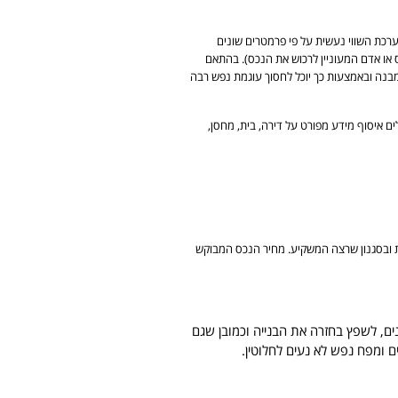
רכת השווי נעשית על פי פרמטרים שונים
ס או אדם המעוניין לרכוש את הנכס). בהתאם
המבנה ובאמצעות כך יוכל לחסוך עוגמת נפש רבה
ם איסוף מידע מפורט על דירה, בית, מחסן,
ות ובסגנון שרצה המשקיע. מחיר הנכס המבוקש
וצעה בנייה לא חוקית של 2 חדרים נוספים בבית בשווי 300 אלף שקלים מה שיחייב את רוכש הנכס בצו הריסה להוריד את 2 המבנים, לשפץ בחזרה את הבנייה וכמובן שגם