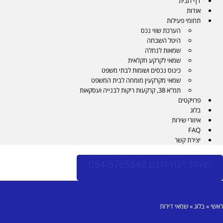
דף הבית
אודות
תחומי פעילות
הערכת שווי נכס
היטל השבחה
שמאות לנחלה
שמאי לקרקע חקלאית
כינוס נכסים ושומות לבתי משפט
שמאי מקרקעין מומחה לבית המשפט
תמ"א 38, קרקעות ריקות לבנייה ועסקאות
פרויקטים
בלוג
איזורי שירות
FAQ
יצירת קשר
שיחת ייעוץ חינם 054-5765548
ראשי
»
בלוג
»
שמאי דירות