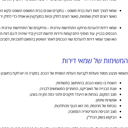
שמאי לצורך חוות דעת בבית משפט – במקרים שונים בבית המשפט השופט יבקש הערכת 
כאשר רוצים לפרק שותפות, כאשר רוצים לחלק זכויות במקרקעין או אפילו כדי לחלק י
שמאי דירות להערכת פרויקט התחדשות עירונית – פרויקטים של התחדשות עירונית נמ
הנכסים בבניין. עוד מוסיף היזם קומות ודירות חדשות לבניין (כדי שיהיה לו גם רווח
הוא שוכר שמאי דירות להערכת שווי הנכסים לאחר השיפוץ בהתאם לתוכניות, לסביבה 
המשימות של שמאי דירות
השמאי מבצע מספר פעולות לקביעת העלות הסופית של הנכס. במקרה זה יש לוקח בחשבון גו
השטח בו נמצא הנכס, בהתחשב בתשתיות;
שנת הבנייה של האובייקט, החומרים המשמשים לבניה;
מצב המקום, נוכחות או היעדר תיקונים ולפני כמה זמן זה בוצע;
אפשרות שיפוץ;
נוכחות של מרפסת, מה הוא הנוף מהחלונות;
מצב הכניסה והטריטוריה הסמוכה;
הביקוש בשוק הנדל"ן.