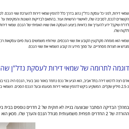
שמאי דירות, לפני כל עסקת נדל"ן נהוג בדרך כלל להזמין שמאי דירות להערכת שווי הנכס. לפ
הקשורים לנכס, לסביבה שלו, לאישורי הרשויות ועוד. בהתאם לבדיקות השונות והמקיפות על ה
לדו"ח שיקבל ידע להעריך את כדאיות ביצוע העסקה ואת שוויו האמיתי של הנכס. שמאי דירות
ללקוח שלו.
שמאי הוא מומחה מקרקעין הקובע את שווי הנכסים. שירותיו משמשים בעת סיום עסקאות רכישה
מגרש או חצרות מסחריים. על סמך מידע זה קובע השמאי את שווי הנכס.
דוגמה לתרומה של שמאי דירות לעסקת נדל"ן שהי
אדם רצה לרכוש דירה בתל אביב, הוא הגיע אל נכס נחמד באזור טוב בעיר, הנכס היה בנוי 
כ-2.5 מיליון שקלים. המשקיע ביקש להזמין שמאי דירות מטעמו ובעל הנכס הסכים. השמאי ביצע בדיקה דקדקנית לדירה, לסביבה ואף לתוכניות הבניה ואישורי הבניה של הדירה.
ההורדה של 2 החדרים תפחית משמעותית מגודל הנכס והערך שלו. מכאן הוא שאם המשקיע לא היה מזמין את השמאי הוא היה סופג נזק של מאות אלפי שקלים ומפח נפש לא נעים לחלוטין.