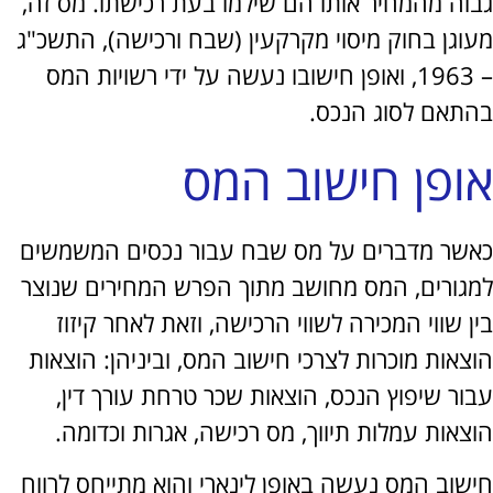
ה מהמחיר אותו הם שילמו בעת רכישתו. מס זה,
גן בחוק מיסוי מקרקעין (שבח ורכישה), התשכ"ג
– 1963, ואופן חישובו נעשה על ידי רשויות המס
אם לסוג הנכס.
פן חישוב המס
ר מדברים על מס שבח עבור נכסים המשמשים
ורים, המס מחושב מתוך הפרש המחירים שנוצר
שווי המכירה לשווי הרכישה, וזאת לאחר קיזוז
ות מוכרות לצרכי חישוב המס, וביניהן: הוצאות
ר שיפוץ הנכס, הוצאות שכר טרחת עורך דין,
ות עמלות תיווך, מס רכישה, אגרות וכדומה.
וב המס נעשה באופן לינארי והוא מתייחס לרווח