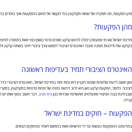
מהן הפקעות, מה תפקידו של שמאי מקרקעין בכל הקשור אל תחום ההפקעות ואיך בוחרים ב
מהן הפקעות?
מדינת ישראל (או מי מטעמה) יכולה לרכוש קרקע מאדם פרטי באופן כפוי וזאת בתמורה לפיצויי
בקרקע שלו וליהנות ממנה ומנגד האינטרס הציבורי לממש צורך ציבורי חיוני באותה קרקע ול
האינטרס הציבורי תמיד בעדיפות ראשונה
כאן חשוב לדעת שלמרות שזכות הקניין היא זכות יסוד במדינת ישראל, האינטרס הציבורי ב
לציבור. כלומר, הפקעת קרקע כאן היא לרוב רכישה כפויה של זכויות פרטיות במקרקעין. במק
שבבחינת גובה הפיצויי מתעלמים מתשלומי שכירות כגון
בית מניב
. דבר חשוב נוסף אותו יש 
קנייני.
הפקעות – חוקים במדינת ישראל
במדינתנו ההפקעות נעשות על ידי הרשויות וזאת בהתאם לאחד מהחוקים הבאים: