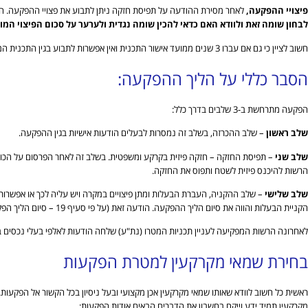
פיצויי ההפקעה,
לאחר מסירת ההודעה על תפיסת חזקה ניתן לתבוע את פצויי ההפקעה. הפיצ
לבחון שומה זאת ולוודא האם כדאי להכין שומה נגדית ולערער על סכום הפיצוי המו
חשוב לציין כי גם אם עברו 3 שנים ממועד אישור התכנית ואין אפשרות לתבוע בגין התכנית המפקיעה, עדיין ניתן לתבוע
הסבר כללי על הליך ההפקעה:
הפקעה מתרחשת ב-3 שלבים בדרך כלל:
שלב ראשון
– שלב ההכרזה, בשלב זה נמסרות לבעלים הודעות אישיות בגין ההפקעה.
שלב שני
– תפיסת החזקה – חזקה פיזית בקרקע ומשפטית. בשלב זה לאחר הפרסום על הכוונ
הרשות להיכנס פיזית לשטח ותפוס את החזקה.
שלב שלישי
– שלב ההקניה, העברת הבעלות ומתן פיצויים במקרה ויש עליה לכך או אפשרות
הקניית הבעלות והווה את סיום הליך ההפקעה. הודעה זאת (על פי סעיף 19 – סיום הליך הפקעה ורישום) לא נמסרה עדיין על פי המסמכים שנמסרו לידי ועל פי נסחי הטאבו שהוצאו.
לאחרונה הרשות המפקיעה לעניין תכניות המטרו (נת"ע) שלחה הודעות לאלפי בעלי נכסים ב
בחירת שמאי מקרקעין למטרת הפקעות
ראשית כל חשוב לוודא שאותו שמאי מקרקעין אכן מקצועי ובעל ניסיון בכל הקשור אל הפקעות. 
מקרקעין תמיד ידע וייקח בחשבון את הדברים הבאים אודות הפקעות: