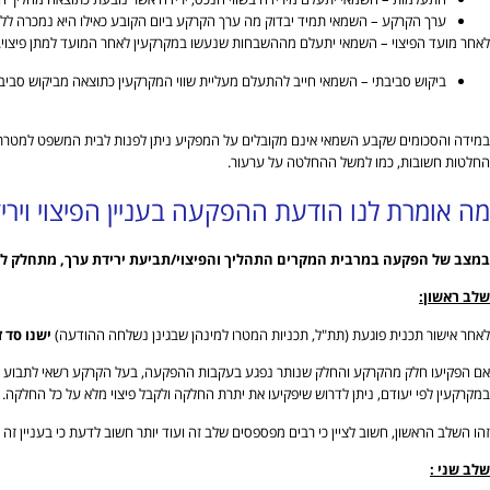
ערך הקרקע – השמאי תמיד יבדוק מה ערך הקרקע ביום הקובע כאילו היא נמכרה ללא
לאחר מועד הפיצוי – השמאי יתעלם מההשבחות שנעשו במקרקעין לאחר המועד למתן פיצוי.
ביקוש סביבתי – השמאי חייב להתעלם מעליית שווי המקרקעין כתוצאה מביקוש סביבת
במידה והסכומים שקבע השמאי אינם מקובלים על המפקיע ניתן לפנות לבית המשפט למטרת מ
החלטות חשובות, כמו למשל ההחלטה על ערעור.
מה אומרת לנו הודעת ההפקעה בעניין הפיצוי וירי
במצב של הפקעה במרבית המקרים התהליך והפיצוי/תביעת ירידת ערך, מתחלק ל-2 שלבים:
שלב ראשון:
לאחר אישור תכנית פוגעת (תת"ל, תכניות המטרו למינהן שבגינן נשלחה ההודעה)
ישנו סד זמנים של 3 שנ
במקרקעין לפי יעודם, ניתן לדרוש שיפקיעו את יתרת החלקה ולקבל פיצוי מלא על כל החלקה.
זהו השלב הראשון, חשוב לציין כי רבים מפספסים שלב זה ועוד יותר חשוב לדעת כי בעניין ז
שלב שני :