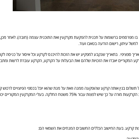
בו מפרסמים ברשומות על תכנית להפקעת מקרקעין ואת התוכנית עצמה (חובה). לאחר מכן,
משל עיתון, רישום הודעה בטאבו ועוד.
יך ספציפי. בתאריך שנקבע למפקיע יש את הזכות להיכנס לקרקע וכל איסור על כניסה לק
קרקע המקוריים יאבדו את הזכויות שלהם ואת הבעלות על הקרקע, הקרקע עוברת לרשות ומתבצ
 תשלום בגין אותה קרקע שהופקעה ממנה וזאת על מנת שהוא יוכל בכספי הפיצויים לרכוש 
בפועל, חוק התכנון והבניה מורה על כך שיש לפצות על שישים אחוזים משטח החלקה ופקודת הקרקעות מורה על 
עות קרקע. בעת החישוב הכללים החשובים המנחים את השמאי הם:
ההפקעה.