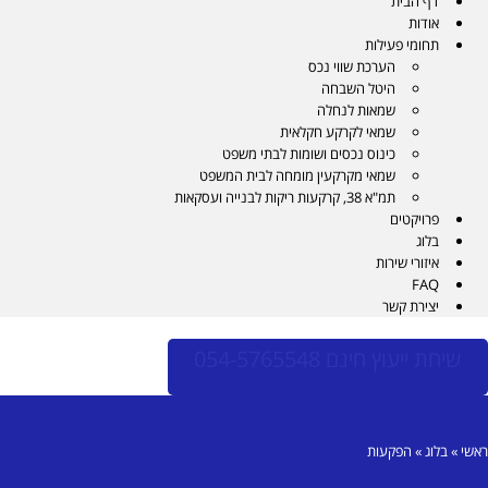
דף הבית
אודות
תחומי פעילות
הערכת שווי נכס
היטל השבחה
שמאות לנחלה
שמאי לקרקע חקלאית
כינוס נכסים ושומות לבתי משפט
שמאי מקרקעין מומחה לבית המשפט
תמ"א 38, קרקעות ריקות לבנייה ועסקאות
פרויקטים
בלוג
איזורי שירות
FAQ
יצירת קשר
שיחת ייעוץ חינם 054-5765548
ראשי
»
בלוג
»
הפקעות