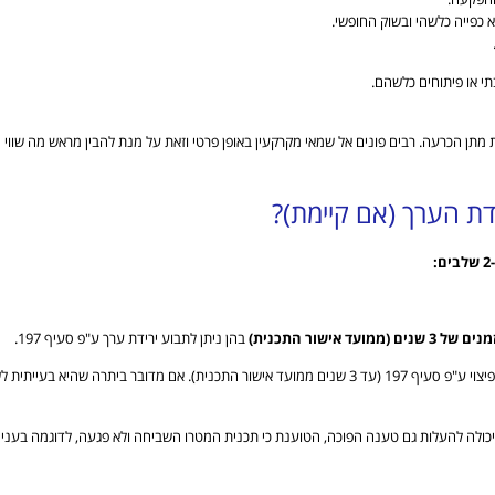
 כפייה כלשהי ובשוק החופשי.
י או פיתוחים כלשהם.
תן הכרעה. רבים פונים אל שמאי מקרקעין באופן פרטי וזאת על מנת להבין מראש מה שווי
דת הערך (אם קיימת)?
ים (ממועד אישור התכנית)
בהן ניתן לתבוע ירידת ערך ע"פ סעיף 197.
אם הפקיעו חלק מהקרקע והחלק שנותר נפגע בעקבות ההפקעה, בעל הקרקע רשאי לתבוע פיצוי ע"פ סעיף 197 (עד 3 שנים ממועד אישור
ה יכולה להעלות גם טענה הפוכה, הטוענת כי תכנית המטרו השביחה ולא פגעה, לדוגמה בעניין