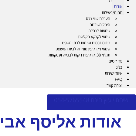
דף הבית
אודות
תחומי פעילות
הערכת שווי נכס
היטל השבחה
שמאות לנחלה
שמאי לקרקע חקלאית
כינוס נכסים ושומות לבתי משפט
שמאי מקרקעין מומחה לבית המשפט
תמ"א 38, קרקעות ריקות לבנייה ועסקאות
פרויקטים
בלוג
איזורי שירות
FAQ
יצירת קשר
שיחת ייעוץ חינם 054-5765548
אודות אליסף אבי